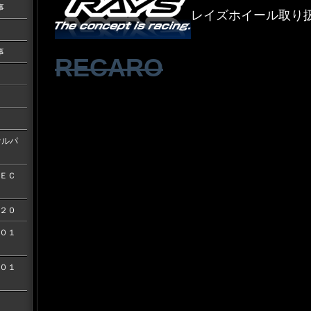
事
レイズホイール取り
事
RECARO
ナルパ
ＥＣ
２０
０１
０１