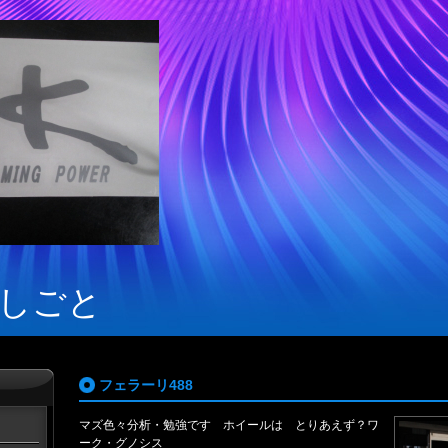
しごと
フェラーリ488
マズ色々分析・勉強です ホイールは とりあえず？ワ
ーク・グノシス