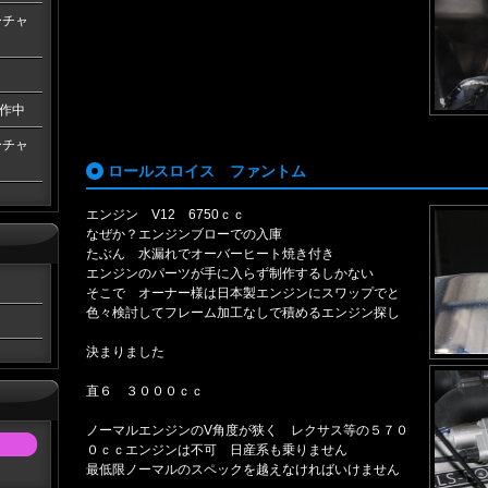
ーチャ
作中
ーチャ
ロールスロイス ファントム
エンジン V12 6750ｃｃ
なぜか？エンジンブローでの入庫
たぶん 水漏れでオーバーヒート焼き付き
エンジンのパーツが手に入らず制作するしかない
そこで オーナー様は日本製エンジンにスワップでと
色々検討してフレーム加工なしで積めるエンジン探し
決まりました
直６ ３０００ｃｃ
ノーマルエンジンのV角度が狭く レクサス等の５７０
０ｃｃエンジンは不可 日産系も乗りません
最低限ノーマルのスペックを越えなければいけません