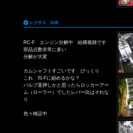
レクサス 2UR
RC-F エンジン分解中 結構複雑です
部品点数非常に多い
分解が大変
カムシャフトすごいです びっくり
これ IS-Fに組めるかな？
バルブ直押しかと思ったらロッカーアー
ム（ローラー）でしたレバー比はそれな
り
色々検証中