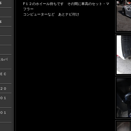
事
F１２のホイール待ちです その間に車高のセット・マ
フラー
コンピューターなど あとナビ付け
事
ナルパ
ＥＣ
２０
０１
０１