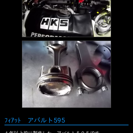
ﾌｨｱｯﾄ アバルト595